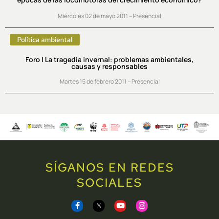
Miércoles 02 de mayo 2011 – Presencial
Política ambiental
Foro | La tragedia invernal: problemas ambientales,
causas y responsables
Martes 15 de febrero 2011 – Presencial
SÍGANOS EN REDES
SOCIALES
F
Y
I
a
o
n
c
u
s