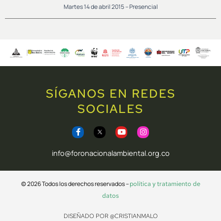
Martes 14 de abril 2015 – Presencial
SÍGANOS EN REDES
SOCIALES
F
Y
I
a
o
n
c
u
s
e
t
t
info@foronacionalambiental.org.co
b
u
a
o
b
g
o
e
r
k
a
© 2026 Todos los derechos reservados –
p
olítica y tratamiento de
-
m
f
datos
DISEÑADO POR @CRISTIANMALO