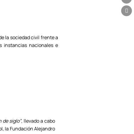
e
r
o
r
k
a
m
 la sociedad civil frente a
s instancias nacionales e
n de siglo”
, llevado a cabo
l, la Fundación Alejandro