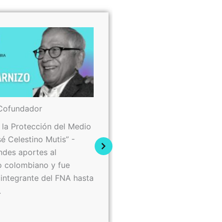
Cofundador
FESCOL - Cofundador
 la Protección del Medio
El entusiasmo y dedica
é Celestino Mutis” -
ha sido fundamental par
ndes aportes al
del FNA. Su incansable 
o colombiano y fue
Fescol y luego como pa
integrante del FNA hasta
ha sido de vital importa
.
FNA.