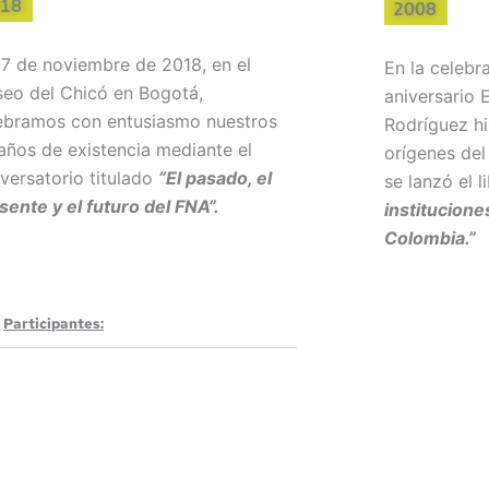
18
2008
27 de noviembre de 2018, en el
En la celebr
eo del Chicó en Bogotá,
aniversario
ebramos con entusiasmo nuestros
Rodríguez hi
años de existencia mediante el
orígenes del
versatorio titulado
“El pasado, el
se lanzó el l
sente y el futuro del FNA”.
institucion
Colombia.”
Participantes: