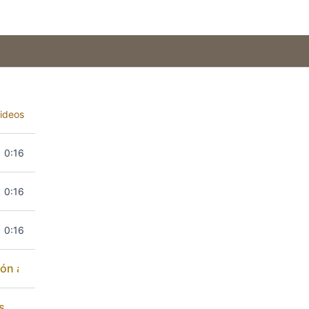
ideos
0:16
unciables
0:16
0:16
ión al Cambio Climático
s