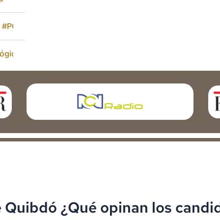
al #POTBogotá
ógica Principal
á
ales
e Quibdó ¿Qué opinan los candida