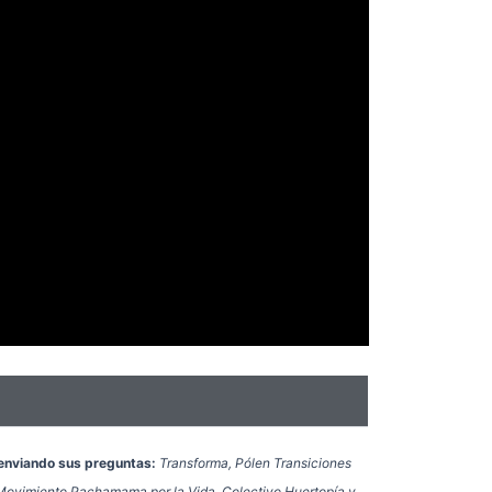
enviando sus preguntas:
Transforma, Pólen Transiciones
 Movimiento Pachamama por la Vida, Colectivo Huertopía y