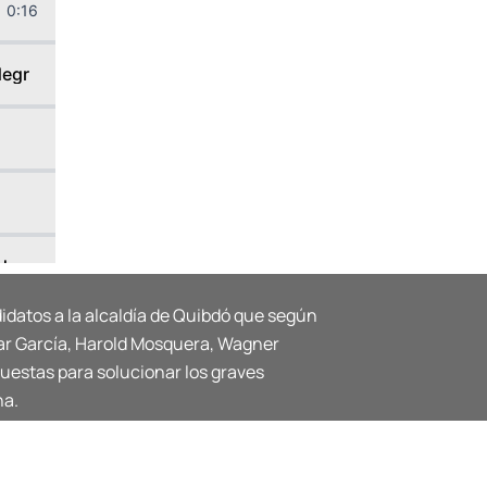
0:16
 degradación ambiental
ducto y alcantarillado
ndidatos a la alcaldía de Quibdó que según
ecto del Jardín Botánico
ar García, Harold Mosquera, Wagner
uestas para solucionar los graves
tancias de participación
na.
nejo de residuos