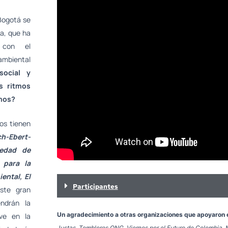
Bogotá se
a, que ha
l con el
 ambiental
social y
s ritmos
amos?
os tienen
ch-Ebert-
iedad de
 para la
ental, El
Participantes
ste gran
endrán la
Un agradecimiento a otras organizaciones que apoyaron 
ve en la
Justas, Temblores ONG, Viernes por el Futuro de Colombia,