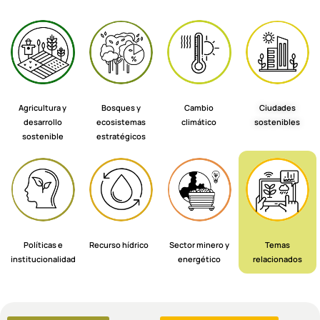
Agricultura y
Bosques y
Cambio
Ciudades
desarrollo
ecosistemas
climático
sostenibles
sostenible
estratégicos
Políticas e
Recurso hídrico
Sector minero y
Temas
institucionalidad
energético
relacionados