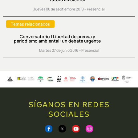
Jueves 06 de septiembre 2018 – Presencial
Temas relacionados
Conversatorio | Libertad de prensa y
periodismo ambiental: un debate urgente
Martes 07 de junio 2016 – Presencial
SÍGANOS EN REDES
SOCIALES
F
Y
I
a
o
n
c
u
s