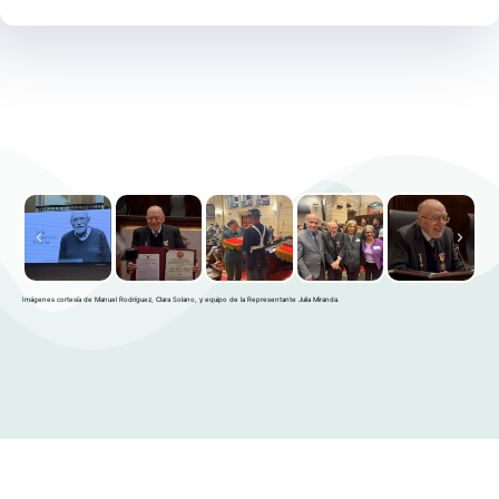
Imágenes cortesía de Manuel Rodríguez, Clara Solano, y equipo de la Representante Julia Miranda.