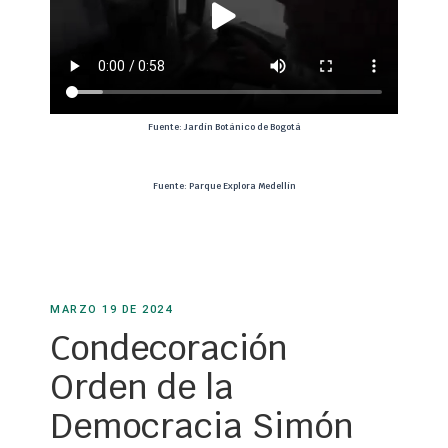
y
V
i
d
e
Fuente: Jardín Botánico de Bogotá
o
Fuente: Parque Explora Medellín
MARZO 19 DE 2024
Condecoración
Orden de la
Democracia Simón