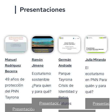
Presentaciones
Manuel
Ramón
Germán
Julia Miranda
Rodriguez
Jimeno
Andrade
El
Becerra
Ecoturismo
Parque
ecoturismo
49 años de
sostenible
Tayrona
en PNN Para
protección
¿Para quien
Crisis de
quién y para
del PNN
y para qué?
Identidad y
qué?
Tayrona
Retos
Presentación
Presentaci
Futuros
Presentación