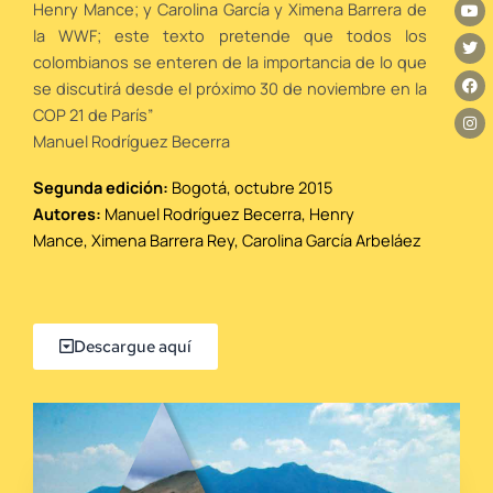
Y
T
F
I
Henry Mance; y Carolina García y Ximena Barrera de
o
w
a
n
u
i
c
s
la WWF; este texto pretende que todos los
t
t
e
t
colombianos se enteren de la importancia de lo que
u
t
b
a
b
e
o
g
se discutirá desde el próximo 30 de noviembre en la
e
r
o
r
k
a
COP 21 de París”
m
Manuel Rodríguez Becerra
Segunda edición:
Bogotá, octubre 2015
Autores:
Manuel Rodríguez Becerra, Henry
Mance, Ximena Barrera Rey, Carolina García Arbeláez
Descargue aquí