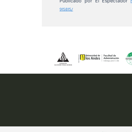
Publicado por El Espectador
915815/