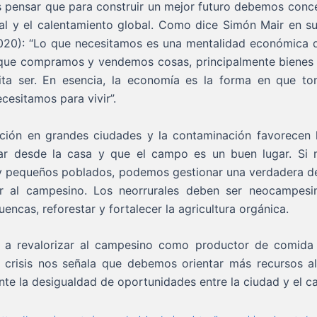
 pensar que para construir un mejor futuro debemos concen
tal y el calentamiento global. Como dice Simón Mair en su
020): “Lo que necesitamos es una mentalidad económica d
que compramos y vendemos cosas, principalmente bienes 
ta ser. En esencia, la economía es la forma en que to
cesitamos para vivir”.
ión en grandes ciudades y la contaminación favorecen
ar desde la casa y que el campo es un buen lugar. Si m
y pequeños poblados, podemos gestionar una verdadera desc
 al campesino. Los neorrurales deben ser neocampesino
encas, reforestar y fortalecer la agricultura orgánica.
 a revalorizar al campesino como productor de comida 
a crisis nos señala que debemos orientar más recursos a
ente la desigualdad de oportunidades entre la ciudad y el 