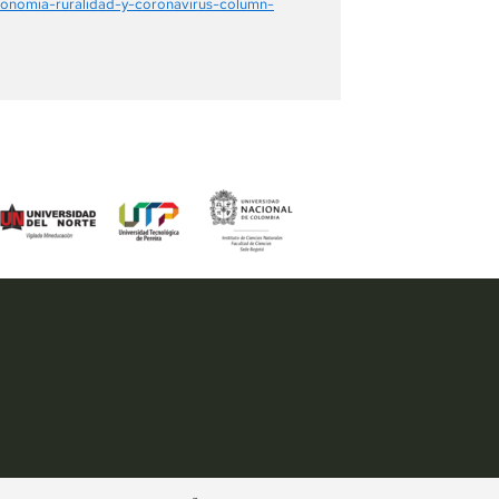
conomia-ruralidad-y-coronavirus-column-